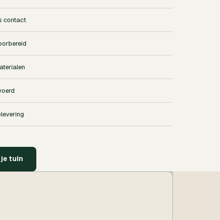
s contact
oorbereid
terialen
voerd
plevering
je tuin