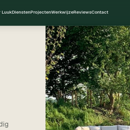
 Luuk
Diensten
Projecten
Werkwijze
Reviews
Contact
dig