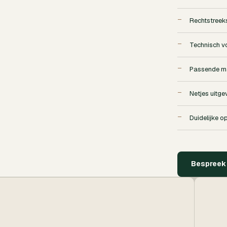
Rechtstreek
Technisch v
Passende ma
Netjes uitge
Duidelijke o
Bespreek 