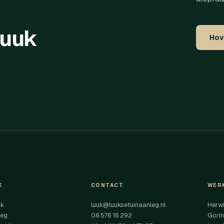
Luuk
Hov
K
CONTACT
WER
uk
luuk@luuksetuinaanleg.nl
Herwi
leg
06 576 16 292
Gori