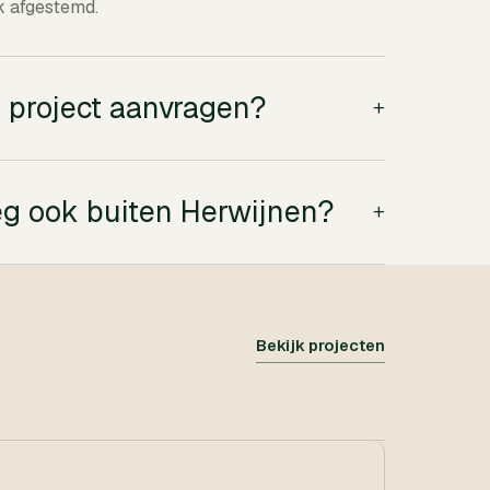
ek afgestemd.
r project aanvragen?
+
g ook buiten Herwijnen?
+
Bekijk projecten