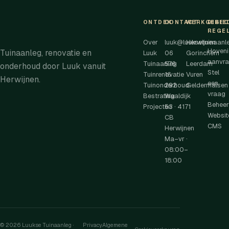
ONTDEK
CONTACT
WERKGEBIE
DIRE
REGE
Over
luuk@luuksetuinaanle
Herwijnen
Hoveni
Tuinaanleg, renovatie en
Luuk
06
Gorinchem
aanvr
Tuinaanleg
576
Leerdam
onderhoud door Luuk vanuit
Stel
Tuinrenovatie
16
Vuren
Herwijnen.
een
Tuinonderhoud
292
Geldermalsen
vraag
Bestrating
Waaldijk
Beheer
Projecten
53
·
4171
Websit
CB
CMS
Herwijnen
Ma–vr ·
08:00–
18:00
©
2026
Luukse Tuinaanleg ·
Privacy
Algemene