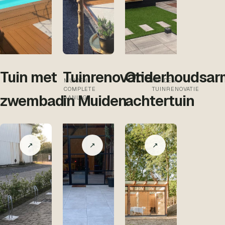
Tuin met
Tuinrenovatie
Onderhoudsar
MUIDEN
·
MUIDEN
·
COMPLETE
TUINRENOVATIE
zwembad
in Muiden
achtertuin
AANLEG
↗
↗
↗