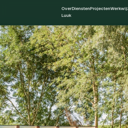
Over
Diensten
Projecten
Werkwij
Luuk
PROJECTEN
Tuinen
en
werkzaamheden
van
Luuk